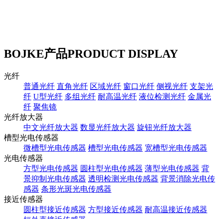
BOJKE产品
PRODUCT DISPLAY
光纤
普通光纤
直角光纤
区域光纤
窗口光纤
侧视光纤
支架光
纤
U型光纤
多组光纤
耐高温光纤
液位检测光纤
金属光
纤
聚焦镜
光纤放大器
中文光纤放大器
数显光纤放大器
旋钮光纤放大器
槽型光电传感器
微槽型光电传感器
槽型光电传感器
宽槽型光电传感器
光电传感器
方型光电传感器
圆柱型光电传感器
薄型光电传感器
背
景抑制光电传感器
透明检测光电传感器
背景消除光电传
感器
条形光斑光电传感器
接近传感器
圆柱型接近传感器
方型接近传感器
耐高温接近传感器