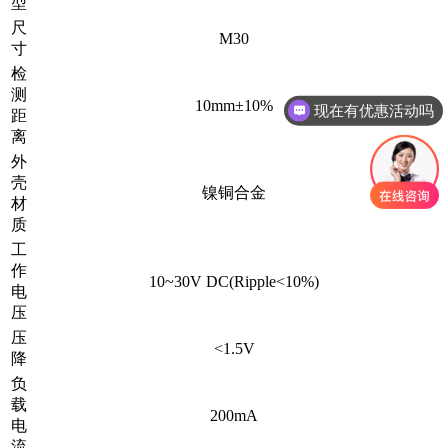
型
尺
M30
寸
检
测
10mm±10%
现在有优惠活动吗
距
离
外
壳
镍铜合金
材
质
工
作
10~30V DC(Ripple<10%)
电
压
压
<1.5V
降
负
载
200mA
电
流