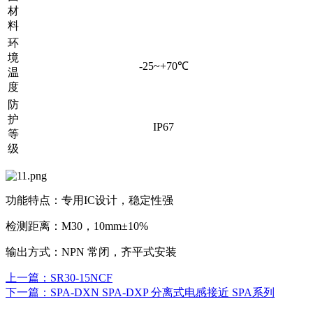
材
料
环
境
-25~+70℃
温
度
防
护
IP67
等
级
功能特点：专用IC设计，稳定性强
检测距离：M30，10mm±10%
输出方式：NPN 常闭，齐平式安装
上一篇
：SR30-15NCF
下一篇
：SPA-DXN SPA-DXP 分离式电感接近 SPA系列