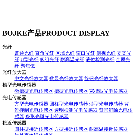
BOJKE产品
PRODUCT DISPLAY
光纤
普通光纤
直角光纤
区域光纤
窗口光纤
侧视光纤
支架光
纤
U型光纤
多组光纤
耐高温光纤
液位检测光纤
金属光
纤
聚焦镜
光纤放大器
中文光纤放大器
数显光纤放大器
旋钮光纤放大器
槽型光电传感器
微槽型光电传感器
槽型光电传感器
宽槽型光电传感器
光电传感器
方型光电传感器
圆柱型光电传感器
薄型光电传感器
背
景抑制光电传感器
透明检测光电传感器
背景消除光电传
感器
条形光斑光电传感器
接近传感器
圆柱型接近传感器
方型接近传感器
耐高温接近传感器