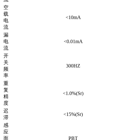
空
载
<10mA
电
流
漏
电
<0.01mA
流
开
关
300HZ
频
率
重
复
<1.0%(Sr)
精
度
迟
<15%(Sr)
滞
感
应
面
PBT