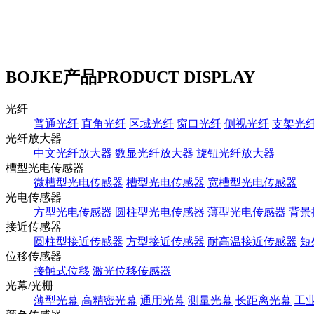
BOJKE产品
PRODUCT DISPLAY
光纤
普通光纤
直角光纤
区域光纤
窗口光纤
侧视光纤
支架光
光纤放大器
中文光纤放大器
数显光纤放大器
旋钮光纤放大器
槽型光电传感器
微槽型光电传感器
槽型光电传感器
宽槽型光电传感器
光电传感器
方型光电传感器
圆柱型光电传感器
薄型光电传感器
背景
接近传感器
圆柱型接近传感器
方型接近传感器
耐高温接近传感器
短
位移传感器
接触式位移
激光位移传感器
光幕/光栅
薄型光幕
高精密光幕
通用光幕
测量光幕
长距离光幕
工