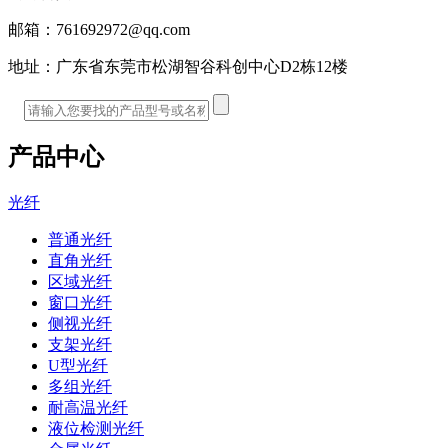
邮箱：
761692972@qq.com
地址：
广东省东莞市松湖智谷科创中心D2栋12楼
产品中心
光纤
普通光纤
直角光纤
区域光纤
窗口光纤
侧视光纤
支架光纤
U型光纤
多组光纤
耐高温光纤
液位检测光纤